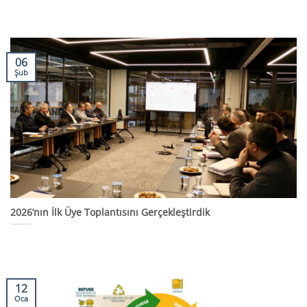
06
Şub
2026’nın İlk Üye Toplantısını Gerçekleştirdik
12
Oca